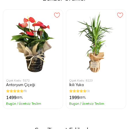
dokunularak kontrol edilmekle beraber, kışın ayda yalnızca bir kez
yaz aylarında ise 15 günde bir kez sulama yapılmalıdır. Bitkinin
çürümesine neden olabileceğinden, suyun fazla olmamasına dikkat
edilmelidir. Bitkinin yeni çıkan yaprakları sadece yeşil olarak
çıkmaktadır.
Çiçek Kodu: 5172
Çiçek Kodu: 8223
Antoryum Çiçeği
İkili Yuka
(5)
(1)
1499
1999
,00 TL
,00 TL
Bugün / Ücretsiz Teslim
Bugün / Ücretsiz Teslim