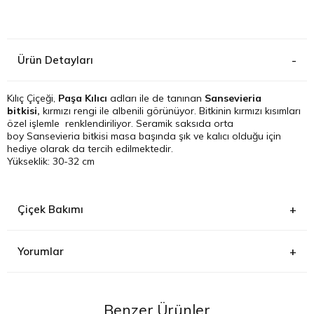
Kağıthane
Ürün Detayları
Küçükçek
Sarıyer Çi
Kılıç Çiçeği,
Paşa Kılıcı
adları ile de tanınan
Sansevieria
bitkisi,
kırmızı rengi ile albenili görünüyor. Bitkinin kırmızı kısımları
özel işlemle renklendiriliyor. Seramik saksıda orta
Şişli Çiçek
boy Sansevieria bitkisi masa başında şık ve kalıcı olduğu için
hediye olarak da tercih edilmektedir.
Yükseklik: 30-32 cm
Zeytinbur
Çiçek Bakımı
Yorumlar
Sansevieria Paşa Kılıcı, doğrudan güneş ışığı ve az miktarda güneş
ışığı ile yetinebilen bitkidir. Bu bitki etli yapraklı olduğu için suyu içinde
depolar, bu nedenle toprağı sık sulamak gerekmez. Toprağa
Benzer Ürünler