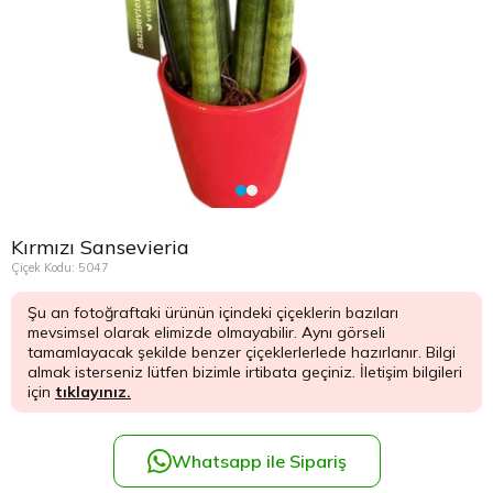
Çikolata Tepsisi ve Şekerlik
Avukata Çiçek
Kuru Çiçek
Düğün Çiç
Şans Bamb
Sancaktep
Beylikdüz
Nişan Masa Süsleme
Yapay Ağaçlar
Cenaze Çe
Tuzla Çiçe
Beyoğlu Ç
Düğün & Nikah Organizasyon
Açılış Çiçe
Ümraniye 
Büyükcek
Gelin Çiçe
Üsküdar Ç
Esenler Çi
Kırmızı Sansevieria
Fuar Çiçek
Esenyurt 
Çiçek Kodu: 5047
Şu an fotoğraftaki ürünün içindeki çiçeklerin bazıları
Gelin Ara
Eyüp Çiçe
mevsimsel olarak elimizde olmayabilir. Aynı görseli
tamamlayacak şekilde benzer çiçeklerlerlede hazırlanır. Bilgi
Vip Çiçekl
Fatih Çiçe
almak isterseniz lütfen bizimle irtibata geçiniz. İletişim bilgileri
için
tıklayınız.
Gaziosma
Whatsapp ile Sipariş
Güngören 