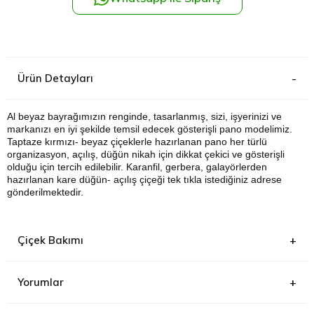
Kağıthane
Küçükçek
Ürün Detayları
Sarıyer Çi
Al beyaz bayrağımızın renginde, tasarlanmış, sizi, işyerinizi ve
markanızı en iyi şekilde temsil edecek gösterişli pano modelimiz.
Şişli Çiçek
Taptaze kırmızı- beyaz çiçeklerle hazırlanan pano her türlü
organizasyon, açılış, düğün nikah için dikkat çekici ve gösterişli
Zeytinbur
olduğu için tercih edilebilir. Karanfil, gerbera, galayörlerden
hazırlanan kare düğün- açılış çiçeği tek tıkla istediğiniz adrese
gönderilmektedir.
Çiçek Bakımı
Yorumlar