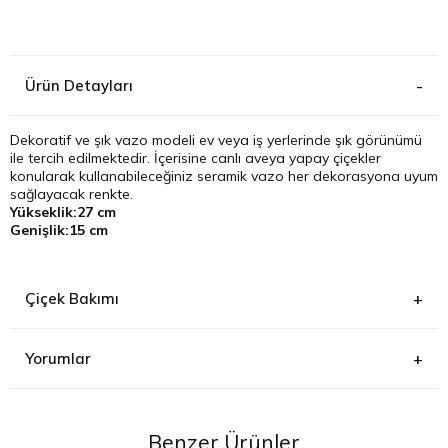
Kağıthane
Ürün Detayları
Küçükçek
Sarıyer Çi
Dekoratif ve şık vazo modeli ev veya iş yerlerinde şık görünümü
ile tercih edilmektedir. İçerisine canlı aveya yapay çiçekler
konularak kullanabileceğiniz seramik vazo her dekorasyona uyum
Şişli Çiçek
sağlayacak renkte.
Yükseklik:27 cm
Genişlik:15 cm
Zeytinbur
Çiçek Bakımı
Yorumlar
Benzer Ürünler