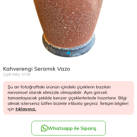
Çikolata Tepsisi ve Şekerlik
Avukata Çiçek
Kuru Çiçek
Düğün Çiç
Şans Bamb
Sancaktep
Beylikdüz
Nişan Masa Süsleme
Yapay Ağaçlar
Cenaze Çe
Tuzla Çiçe
Beyoğlu Ç
Düğün & Nikah Organizasyon
Açılış Çiçe
Ümraniye 
Büyükcek
Gelin Çiçe
Üsküdar Ç
Esenler Çi
Kahverengi Seramik Vazo
Fuar Çiçek
Esenyurt 
Çiçek Kodu: 5718
Şu an fotoğraftaki ürünün içindeki çiçeklerin bazıları
Gelin Ara
Eyüp Çiçe
mevsimsel olarak elimizde olmayabilir. Aynı görseli
tamamlayacak şekilde benzer çiçeklerlerlede hazırlanır. Bilgi
Vip Çiçekl
Fatih Çiçe
almak isterseniz lütfen bizimle irtibata geçiniz. İletişim bilgileri
için
tıklayınız.
Gaziosma
Whatsapp ile Sipariş
Güngören 