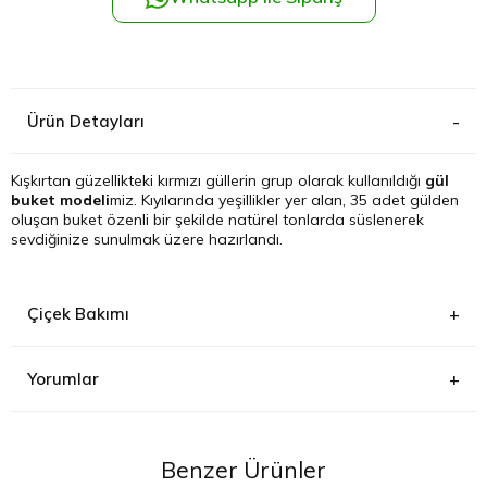
Kağıthane
Küçükçek
Ürün Detayları
Sarıyer Çi
Kışkırtan güzellikteki kırmızı güllerin grup olarak kullanıldığı
gül
buket modeli
miz. Kıyılarında yeşillikler yer alan, 35 adet gülden
Şişli Çiçek
oluşan buket özenli bir şekilde natürel tonlarda süslenerek
sevdiğinize sunulmak üzere hazırlandı.
Zeytinbur
Çiçek Bakımı
Yorumlar
Buket içindeki güller hemen ambalajından çıkarılarak vazoya
Y***** U*****
(13.12.2024)
konulmalıdır. Vazodaki su 2-3 günde bir değiştirilmelidir. Çiçeklerin
Teşekkürler Buketi çok beğendim
Benzer Ürünler
serin yerde kalmaları daha uzun canlı kalmalarını sağlayacaktır.