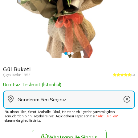
Çikolata Tepsisi ve Şekerlik
Avukata Çiçek
Kuru Çiçek
Düğün Çiç
Şans Bamb
Sancaktep
Beylikdüz
Nişan Masa Süsleme
Yapay Ağaçlar
Cenaze Çe
Tuzla Çiçe
Beyoğlu Ç
Düğün & Nikah Organizasyon
Açılış Çiçe
Ümraniye 
Büyükcek
Gelin Çiçe
Üsküdar Ç
Esenler Çi
Gül Buketi
Fuar Çiçek
Esenyurt 
Çiçek Kodu: 1953
(1)
Ücretsiz Teslimat (İstanbul)
Gelin Ara
Eyüp Çiçe
Vip Çiçekl
Fatih Çiçe
Bu alana "İlçe, Semt, Mahalle, Okul, Hastane vb." yerleri yazarak çıkan
sonuçlardan birini seçebilirsiniz.
Açık adresi
sepet sonrası
"Alıcı Bilgileri"
Gaziosma
ekranında girebilirsiniz.
Güngören 
Whatsapp ile Sipariş