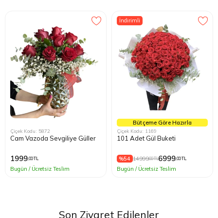
İndirimli
Bütçeme Göre Hazırla
Çiçek Kodu: 5872
Çiçek Kodu: 1169
Cam Vazoda Sevgiliye Güller
101 Adet Gül Buketi
1999
6999
%54
14999
,00 TL
,00 TL
,00 TL
Bugün / Ücretsiz Teslim
Bugün / Ücretsiz Teslim
Son Ziyaret Edilenler