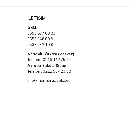
İLETIŞIM
GSM:
0555 877 09 83
0555 968 09 81
0533 242 10 81
Anadolu Yakası (Merkez):
Telefon :
0216 442 75 94
Avrupa Yakası (Şube):
Telefon :
0212 567 23 58
info@marmaracicek.com