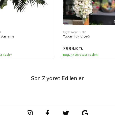
8
Çiçek Kodu: 3682
 Süsleme
Yapay Tak Çiçeği
7999
,00 TL
iz Teslim
Bugün / Ücretsiz Teslim
Son Ziyaret Edilenler