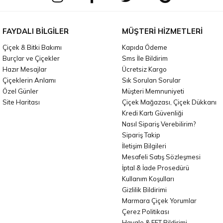
FAYDALI BILGILER
MÜŞTERI HIZMETLERI
Çiçek & Bitki Bakımı
Kapıda Ödeme
Burçlar ve Çiçekler
Sms İle Bildirim
Hazır Mesajlar
Ücretsiz Kargo
Çiçeklerin Anlamı
Sık Sorulan Sorular
Özel Günler
Müşteri Memnuniyeti
Site Haritası
Çiçek Mağazası, Çiçek Dükkanı
Kredi Kartı Güvenliği
Nasıl Sipariş Verebilirim?
Sipariş Takip
İletişim Bilgileri
Mesafeli Satış Sözleşmesi
İptal & İade Prosedürü
Kullanım Koşulları
Gizlilik Bildirimi
Marmara Çiçek Yorumlar
Çerez Politikası
Havale & EFT Bildirimi