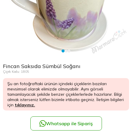
Çikolata Tepsisi ve Şekerlik
Avukata Çiçek
Kuru Çiçek
Düğün Çiç
Şans Bamb
Sancaktep
Beylikdüz
Nişan Masa Süsleme
Yapay Ağaçlar
Cenaze Çe
Tuzla Çiçe
Beyoğlu Ç
Düğün & Nikah Organizasyon
Açılış Çiçe
Ümraniye 
Büyükcek
Gelin Çiçe
Üsküdar Ç
Esenler Çi
Fincan Saksıda Sümbül Soğanı
Fuar Çiçek
Esenyurt 
Çiçek Kodu: 1805
Şu an fotoğraftaki ürünün içindeki çiçeklerin bazıları
Gelin Ara
Eyüp Çiçe
mevsimsel olarak elimizde olmayabilir. Aynı görseli
tamamlayacak şekilde benzer çiçeklerlerlede hazırlanır. Bilgi
Vip Çiçekl
Fatih Çiçe
almak isterseniz lütfen bizimle irtibata geçiniz. İletişim bilgileri
için
tıklayınız.
Gaziosma
Whatsapp ile Sipariş
Güngören 