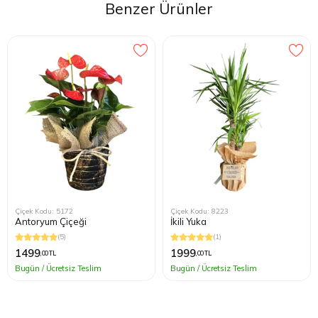
Benzer Ürünler
Toprak hafif nemli kalacak şekilde,
haftada 1–2 kez
sulayın.
Soğanı su içinde bırakmayın, fazla sulamadan kaçının.
Çiçeklenme sonrası yapraklar sararana kadar sulamaya devam
edin; ardından soğanı dinlenmeye bırakabilirsiniz.
Çiçek Kodu: 5172
Çiçek Kodu: 8223
Antoryum Çiçeği
İkili Yuka
(5)
(1)
1499
1999
,00 TL
,00 TL
Bugün / Ücretsiz Teslim
Bugün / Ücretsiz Teslim