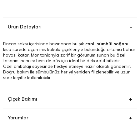
Kağıthane
Ürün Detayları
Küçükçek
Sarıyer Çi
Fincan saksı içerisinde hazırlanan bu şık
canlı sümbül soğanı
,
kısa sürede açan mis kokulu çiçekleriyle bulunduğu ortama bahar
havası katar. Mor tonlarıyla zarif bir görünüm sunan bu özel
Şişli Çiçek
tasarım, hem ev hem de ofis için ideal bir dekoratif bitkidir.
Özel ambalajı sayesinde hediye etmeye hazır olarak gönderilir.
Doğru bakım ile sümbülünüz her yıl yeniden filizlenebilir ve uzun
Zeytinbur
süre keyifle kullanılabilir.
Çiçek Bakımı
Yorumlar
Aydınlık fakat
direkt güneş almayan
bir yerde konumlandırın.