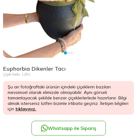
Çikolata Tepsisi ve Şekerlik
Avukata Çiçek
Kuru Çiçek
Düğün Çiç
Şans Bamb
Sancaktep
Beylikdüz
Nişan Masa Süsleme
Yapay Ağaçlar
Cenaze Çe
Tuzla Çiçe
Beyoğlu Ç
Düğün & Nikah Organizasyon
Açılış Çiçe
Ümraniye 
Büyükcek
Gelin Çiçe
Üsküdar Ç
Esenler Çi
Euphorbia Dikenler Tacı
Fuar Çiçek
Esenyurt 
Çiçek Kodu: 1291
Şu an fotoğraftaki ürünün içindeki çiçeklerin bazıları
Gelin Ara
Eyüp Çiçe
mevsimsel olarak elimizde olmayabilir. Aynı görseli
tamamlayacak şekilde benzer çiçeklerlerlede hazırlanır. Bilgi
Vip Çiçekl
Fatih Çiçe
almak isterseniz lütfen bizimle irtibata geçiniz. İletişim bilgileri
için
tıklayınız.
Gaziosma
Whatsapp ile Sipariş
Güngören 