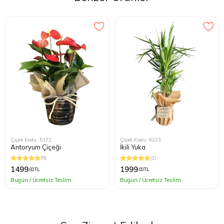
Sulama:
Toprağın tamamen kurumasını bekleyin, sonra sulayın.
Sık sulamadan kaçının. Kışın daha az su verin.
Sıcaklık:
Ilık ve sıcak ortamları sever. Soğuktan koruyun (10°C
altına düşmemeli).
Toprak:
İyi drene olan, kaktüs-toprak karışımı uygundur.
Çiçek Kodu: 5172
Çiçek Kodu: 8223
Antoryum Çiçeği
İkili Yuka
(5)
(1)
1499
1999
,00 TL
,00 TL
Bugün / Ücretsiz Teslim
Bugün / Ücretsiz Teslim