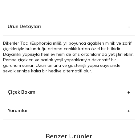
Kağıthane
Ürün Detayları
Küçükçek
Sarıyer Çi
Dikenler Tacı (Euphorbia milii), yıl boyunca açabilen minik ve zarif
çiçekleriyle bulunduğu ortama canlılık katan özel bir bitkidir.
Dayanıklı yapısıyla hem ev hem de ofis ortamlarında yetiştirilebilir.
Şişli Çiçek
Pembe çiçekleri ve parlak yeşil yapraklarıyla dekoratif bir
görünüm sunar. Uzun ömürlü ve gösterişli yapısı sayesinde
sevdiklerinize kalıcı bir hediye alternatifi olur.
Zeytinbur
Çiçek Bakımı
Yorumlar
Işık:
Bol gün ışığını sever, direkt güneşi tolere edebilir. Aydınlık bir
konumda tutun.
Benzer Ürünler