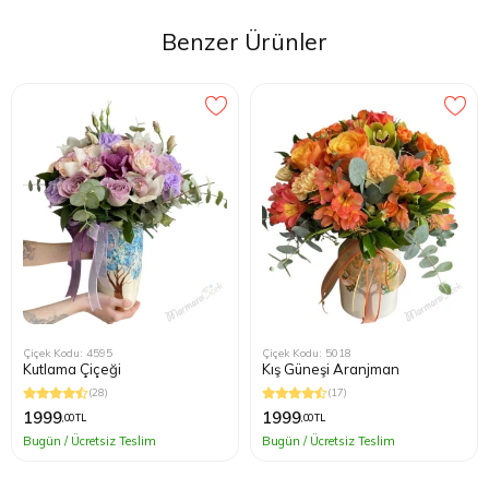
Benzer Ürünler
Çiçek Kodu: 4595
Çiçek Kodu: 5018
Kutlama Çiçeği
Kış Güneşi Aranjman
(28)
(17)
1999
1999
,00 TL
,00 TL
Bugün / Ücretsiz Teslim
Bugün / Ücretsiz Teslim