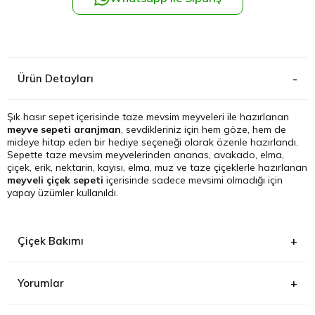
Kağıthane
Küçükçek
Ürün Detayları
Sarıyer Çi
Şık hasır sepet içerisinde taze mevsim meyveleri ile hazırlanan
meyve sepeti aranjman
, sevdikleriniz için hem göze, hem de
Şişli Çiçek
mideye hitap eden bir hediye seçeneği olarak özenle hazırlandı.
Sepette taze mevsim meyvelerinden ananas, avakado, elma,
çiçek, erik, nektarin, kayısı, elma, muz ve taze çiçeklerle hazırlanan
Zeytinbur
meyveli çiçek sepeti
içerisinde sadece mevsimi olmadığı için
yapay üzümler kullanıldı.
Çiçek Bakımı
Yorumlar