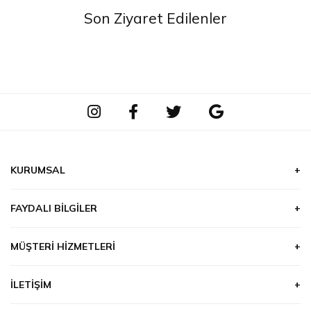
Son Ziyaret Edilenler
KURUMSAL
Hakkımızda
FAYDALI BILGILER
Hizmetlerimiz
Çiçek & Bitki Bakımı
Ödeme
MÜŞTERI HIZMETLERI
Burçlar ve Çiçekler
Güvenlik
Kapıda Ödeme
Hazır Mesajlar
İLETIŞIM
Teslimat
Sms İle Bildirim
Çiçeklerin Anlamı
GSM: