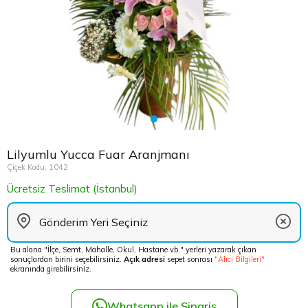
Çikolata Tepsisi ve Şekerlik
Avukata Çiçek
Kuru Çiçek
Düğün Çiç
Şans Bamb
Sancaktep
Beylikdüz
Nişan Masa Süsleme
Yapay Ağaçlar
Cenaze Çe
Tuzla Çiçe
Beyoğlu Ç
Düğün & Nikah Organizasyon
Açılış Çiçe
Ümraniye 
Büyükcek
Gelin Çiçe
Üsküdar Ç
Esenler Çi
Lilyumlu Yucca Fuar Aranjmanı
Fuar Çiçek
Esenyurt 
Çiçek Kodu: 1042
Ücretsiz Teslimat (İstanbul)
Gelin Ara
Eyüp Çiçe
Vip Çiçekl
Fatih Çiçe
Bu alana "İlçe, Semt, Mahalle, Okul, Hastane vb." yerleri yazarak çıkan
sonuçlardan birini seçebilirsiniz.
Açık adresi
sepet sonrası
"Alıcı Bilgileri"
Gaziosma
ekranında girebilirsiniz.
Güngören 
Whatsapp ile Sipariş