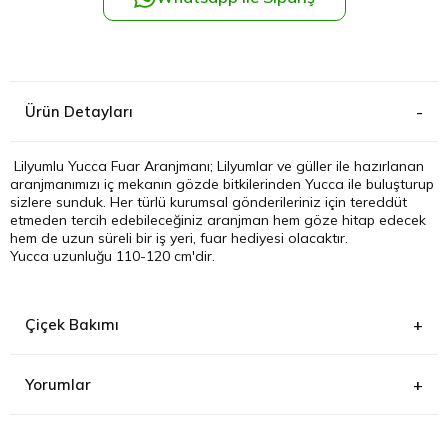
Kağıthane
Küçükçek
Ürün Detayları
Sarıyer Çi
Lilyumlu Yucca Fuar Aranjmanı; Lilyumlar ve güller ile hazırlanan
aranjmanımızı iç mekanın gözde bitkilerinden Yucca ile buluşturup
Şişli Çiçek
sizlere sunduk. Her türlü kurumsal gönderileriniz için tereddüt
etmeden tercih edebileceğiniz aranjman hem göze hitap edecek
hem de uzun süreli bir iş yeri, fuar hediyesi olacaktır.
Zeytinbur
Yucca uzunluğu 110-120 cm'dir.
Çiçek Bakımı
Yorumlar
Direk güneş almayacak ışık alan bir konumda olmalıdır. Haftada
bir defa bolca sulanmalıdır, yapraklarına sık sık su